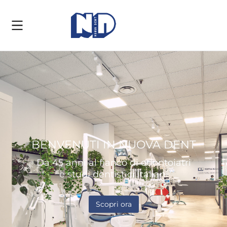
BENVENUTI IN NUOVA DENT​
Da 45 anni al fianco di odontoiatri
e studi dentistici italiani
Scopri ora